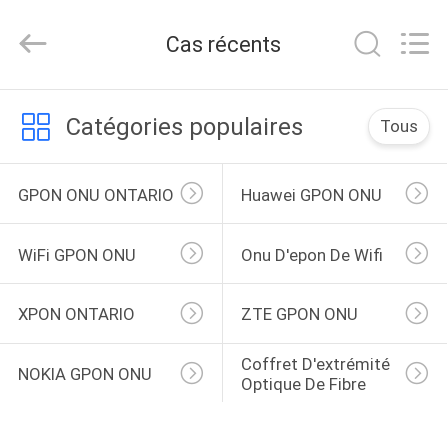
2026
HONGKING
INDUSTRIAL
Cas récents
CO.,
LIMITED.
All
Rights
Reserved.
MAISON
Catégories populaires
Tous
PRODUITS
GPON ONU ONTARIO
Huawei GPON ONU
AU
WiFi GPON ONU
Onu D'epon De Wifi
SUJET
DE
XPON ONTARIO
ZTE GPON ONU
NOUS
Coffret D'extrémité 
NOKIA GPON ONU
Optique De Fibre
VISITE
D'USINE