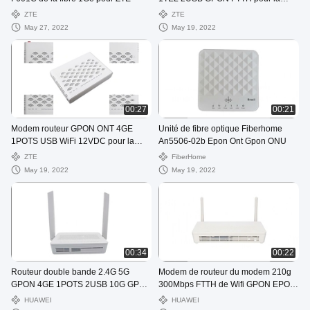
maison
ZTE
ZTE
May 27, 2022
May 19, 2022
00:27
00:21
Modem routeur GPON ONT 4GE
Unité de fibre optique Fiberhome
1POTS USB WiFi 12VDC pour la
An5506-02b Epon Ont Gpon ONU
maison
ZTE
FiberHome
May 19, 2022
May 19, 2022
00:34
00:22
Routeur double bande 2.4G 5G
Modem de routeur du modem 210g
GPON 4GE 1POTS 2USB 10G GPON
300Mbps FTTH de Wifi GPON EPON
ONTARIO
Ontario
HUAWEI
HUAWEI