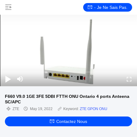
- Je Ne Sais Pas.
F660 V9.0 1GE 3FE 5DBI FTTH ONU Ontario 4 ports Anteena
SC/APC
ZTE
May 19, 2022
Keyword:
ZTE GPON ONU
Contactez Nous