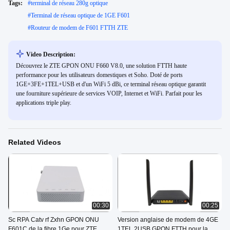
Tags:
#
terminal de réseau 280g optique
#
Terminal de réseau optique de 1GE F601
#
Routeur de modem de F601 FTTH ZTE
Video Description:
Découvrez le ZTE GPON ONU F660 V8.0, une solution FTTH haute
performance pour les utilisateurs domestiques et Soho. Doté de ports
1GE+3FE+1TEL+USB et d'un WiFi 5 dBi, ce terminal réseau optique garantit
une fourniture supérieure de services VOIP, Internet et WiFi. Parfait pour les
applications triple play.
Related Videos
00:30
00:25
Sc RPA Catv rf Zxhn GPON ONU
Version anglaise de modem de 4GE
F601C de la fibre 1Ge pour ZTE
1TEL 2USB GPON FTTH pour la