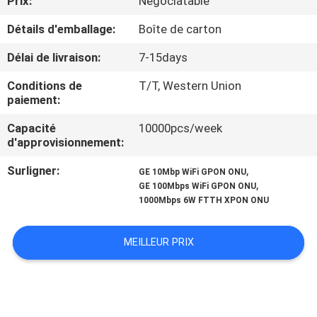
Prix:
Negociatable
Détails d'emballage:
Boîte de carton
CONTRÔLE
DE
Délai de livraison:
7-15days
QUALITÉ
Conditions de
T/T, Western Union
paiement:
CONTACTEZ-
Capacité
10000pcs/week
d'approvisionnement:
NOUS
Surligner:
,
GE 10Mbp WiFi GPON ONU
,
GE 100Mbps WiFi GPON ONU
DEMANDEZ
1000Mbps 6W FTTH XPON ONU
UNE
CITATION
MEILLEUR PRIX
PLAN
DU