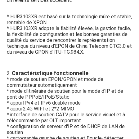
différents services accèdent.
* HUR3103XR est basé sur la technologie mûre et stable, 
rentable de XPON.
* HUR3103XR adopte la fiabilité élevée, la gestion facile, 
la flexibilité de configuration et les bonnes garanties de 
qualité du service de rencontrer la représentation 
technique du niveau d'EPON de China Telecom CTC3.0 et 
du niveau de GPON d'ITU-TG.984.X.
Caractéristique fonctionnelle
2. 
* mode de soutien EPON/GPON et mode de 
commutateur automatiquement
* mode d'itinéraire de soutien pour le mode d'IP et de 
pont de PPPoE/IPoE/Static
* appui IPv4 et IPv6 double mode
* appui 2.4G WIFI et 2*2 MIMO
* interface de soutien CATV pour le service visuel et à 
télécommande par OLT important
* configuration de serveur d'IP et de DHCP de LAN de 
soutien
* cartographie gauche de soutien et Boucle-détecter