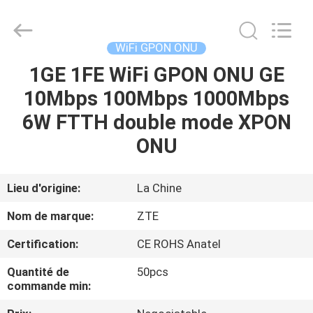
2026
HONGKING
INDUSTRIAL
CO.,
LIMITED.
WiFi GPON ONU
All
Rights
Reserved.
1GE 1FE WiFi GPON ONU GE
MAISON
10Mbps 100Mbps 1000Mbps
PRODUITS
6W FTTH double mode XPON
ONU
AU
SUJET
Lieu d'origine:
La Chine
DE
Nom de marque:
ZTE
NOUS
Certification:
CE ROHS Anatel
Quantité de
50pcs
VISITE
commande min:
D'USINE