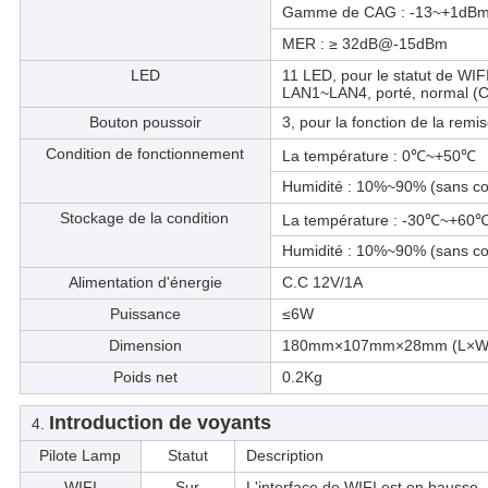
Gamme de CAG : -13~+1dB
MER : ≥ 32dB@-15dBm
LED
11 LED, pour le statut de WIFI
LAN1~LAN4, porté, normal (
Bouton poussoir
3, pour la fonction de la re
Condition de fonctionnement
La température : 0℃~+50℃
Humidité : 10%~90% (sans co
Stockage de la condition
La température : -30℃~+60
Humidité : 10%~90% (sans co
Alimentation d'énergie
C.C 12V/1A
Puissance
≤6W
Dimension
180mm×107mm×28mm (L×W
Poids net
0.2Kg
Introduction de voyants
4.
Pilote Lamp
Statut
Description
WIFI
Sur
L'interface de WIFI est en hausse.