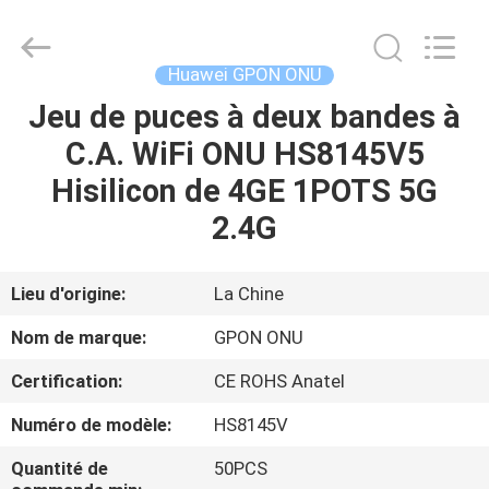
2026
HONGKING
INDUSTRIAL
CO.,
LIMITED.
Huawei GPON ONU
All
Rights
Reserved.
Jeu de puces à deux bandes à
MAISON
C.A. WiFi ONU HS8145V5
PRODUITS
Hisilicon de 4GE 1POTS 5G
2.4G
AU
SUJET
Lieu d'origine:
La Chine
DE
Nom de marque:
GPON ONU
NOUS
Certification:
CE ROHS Anatel
Numéro de modèle:
HS8145V
VISITE
D'USINE
Quantité de
50PCS