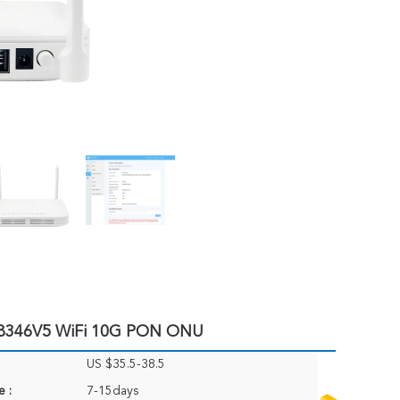
HN8346V5 WiFi 10G PON ONU
US $35.5-38.5
e :
7-15days