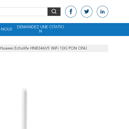
DEMANDEZ UNE CITATIO
-NOUS
N
ue Huawei Echolife HN8346V5 WiFi 10G PON ONU