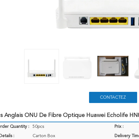
CONTACTEZ
els Anglais ONU De Fibre Optique Huawei Echolife 
der Quantity :
50pcs
Prix :
etails :
Carton Box
Delivery Tim