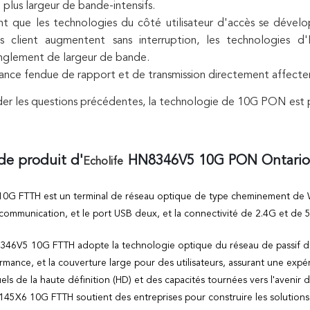
 plus largeur de bande-intensifs.
t que les technologies du côté utilisateur d'accès se dévelo
ès client augmentent sans interruption, les technologi
nglement de largeur de bande.
tance fendue de rapport et de transmission directement affecter 
er les questions précédentes, la technologie de 10G PON est pr
de produit d'
HN8346V5 10G PON Ontari
Echolife
G FTTH est un terminal de réseau optique de type cheminement de Wi-
communication, et le port USB deux, et la connectivité de 2.4G et de 5
46V5 10G FTTH adopte la technologie optique du réseau de passif de g
rmance, et la couverture large pour des utilisateurs, assurant une expé
uels de la haute définition (HD) et des capacités tournées vers l'avenir
45X6 10G FTTH soutient des entreprises pour construire les solutions 