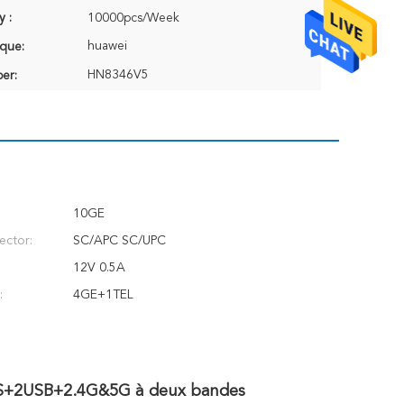
y :
10000pcs/Week
huawei
que:
HN8346V5
er:
10GE
ctor:
SC/APC SC/UPC
12V 0.5A
:
4GE+1TEL
S+2USB+2.4G&5G à deux bandes