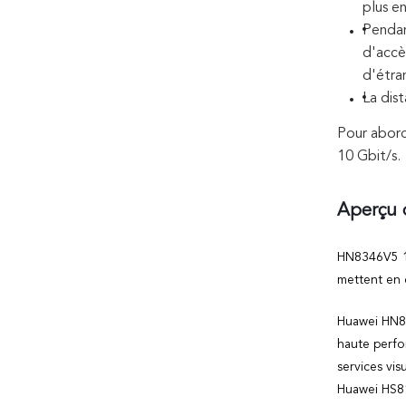
plus en
Pendan
d'acc
d'étra
La dis
Pour abord
10 Gbit/s.
Aperçu 
HN8346V5 10
mettent en 
Huawei HN83
haute perfo
services vis
Huawei HS81