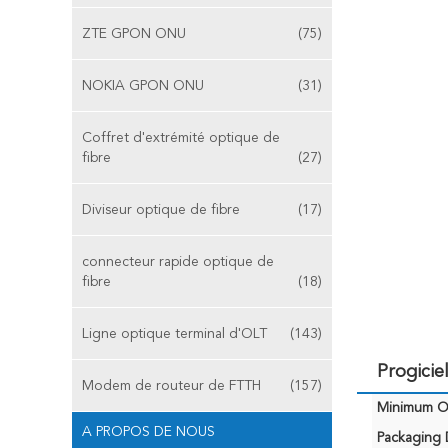
ZTE GPON ONU
(75)
NOKIA GPON ONU
(31)
Coffret d'extrémité optique de
fibre
(27)
Diviseur optique de fibre
(17)
connecteur rapide optique de
fibre
(18)
Ligne optique terminal d'OLT
(143)
Progici
Modem de routeur de FTTH
(157)
Minimum Or
A PROPOS DE NOUS
Packaging D