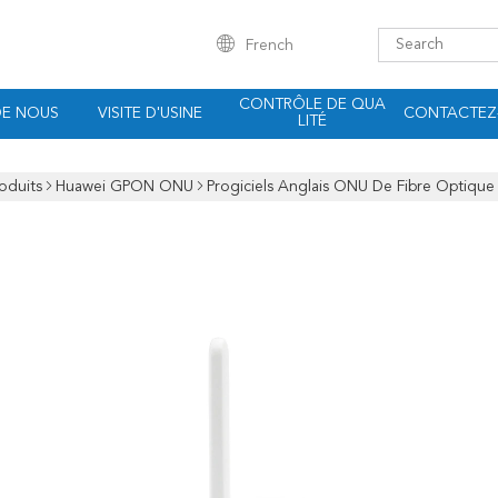
French
CONTRÔLE DE QUA
DE NOUS
VISITE D'USINE
CONTACTEZ
LITÉ
oduits
Huawei GPON ONU
Progiciels Anglais ONU De Fibre Optiq