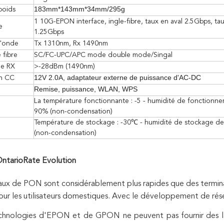
183mm*143mm*34mm/295g
poids
1 10G-EPON interface, ingle-fibre, taux en aval 2.5Gbps, ta
e
1.25Gbps
'onde
Tx 1310nm, Rx 1490nm
 fibre
SC/FC-UPC/APC mode double mode/Singal
de RX
>-28dBm (1490nm)
12V 2.0A, adaptateur externe de puissance d'AC-DC
on CC
Remise, puissance, WLAN, WPS
La température fonctionnante : -5 - humidité de fonctionn
90% (non-condensation)
Température de stockage : -30℃ - humidité de stockage d
(non-condensation)
arioRate Evolution
aux de PON sont considérablement plus rapides que des termin
pour les utilisateurs domestiques. Avec le développement de résea
chnologies d'EPON et de GPON ne peuvent pas fournir des lar