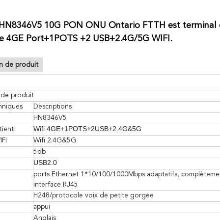
HN8346V5 10G PON ONU Ontario FTTH est terminal 
e 4GE Port+1POTS +2 USB+2.4G/5G WIFI.
n de produit
 de produit
chniques
Descriptions
HN8346V5
Wifi 4GE+1POTS+2USB+2.4G&5G
tient
IFI
Wifi 2.4G&5G
5db
USB2.0
ports Ethernet 1*10/100/1000Mbps adaptatifs, complèteme
interface RJ45
H248/protocole voix de petite gorgée
appui
Anglais