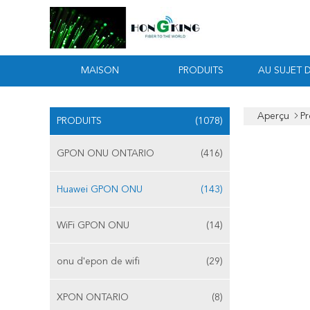
MAISON
PRODUITS
AU SUJET 
Aperçu
Pr
PRODUITS
(1078)
GPON ONU ONTARIO
(416)
Huawei GPON ONU
(143)
WiFi GPON ONU
(14)
onu d'epon de wifi
(29)
XPON ONTARIO
(8)