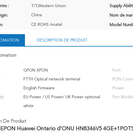
rms :
T/T,Western Union
Supply Abilit
China
igin:
Nom de mar
CE ROHS Anatel
n:
Model Numb
NFOMATION
DESCRIPTION DE PRODUIT
fomation
GPON XPON
Port:
:
FTTH Optical network terminal
PON Conne
English Firmware
Power:
ly:
EU Power / US Power/ UK Power optional
Pon Model
white
n De Produit
G-EPON Huawei Ontario d'ONU HN8346V5 4GE+1POT