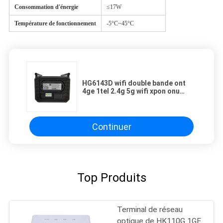
Consommation d'énergie
≤17W
Température de fonctionnement
-5°C~45°C
HG6143D wifi double bande ont
4ge 1tel 2.4g 5g wifi xpon onu
gpon epon onu FTTH ROUTEUR
VERSION ANGLAISE
Continuer
Top Produits
Terminal de réseau
optique de HK110G 1GE