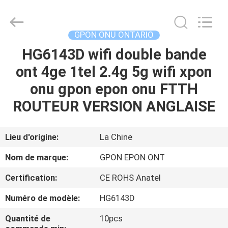
2026
HONGKING
INDUSTRIAL
CO.,
LIMITED.
GPON ONU ONTARIO
All
Rights
Reserved.
HG6143D wifi double bande
MAISON
ont 4ge 1tel 2.4g 5g wifi xpon
PRODUITS
onu gpon epon onu FTTH
ROUTEUR VERSION ANGLAISE
AU
SUJET
Lieu d'origine:
La Chine
DE
Nom de marque:
GPON EPON ONT
NOUS
Certification:
CE ROHS Anatel
Numéro de modèle:
HG6143D
VISITE
D'USINE
Quantité de
10pcs