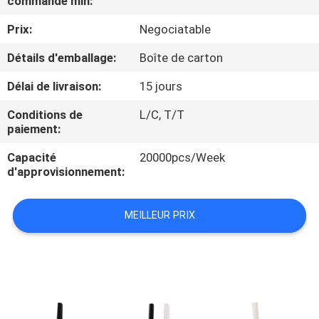
commande min:
Prix:
Negociatable
CONTRÔLE
DE
Détails d'emballage:
Boîte de carton
QUALITÉ
Délai de livraison:
15 jours
Conditions de
L/C, T/T
CONTACTEZ-
paiement:
NOUS
Capacité
20000pcs/Week
d'approvisionnement:
DEMANDEZ
MEILLEUR PRIX
UNE
CITATION
PLAN
DU