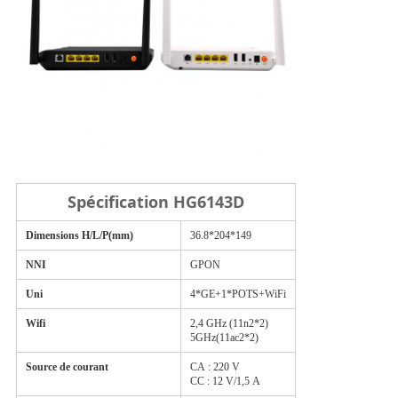
Spécification HG6143D
Dimensions H/L/P(mm)
36.8*204*149
NNI
GPON
Uni
4*GE+1*POTS+WiFi
Wifi
2,4 GHz (11n2*2)
5GHz(11ac2*2)
Source de courant
CA : 220 V
CC : 12 V/1,5 A