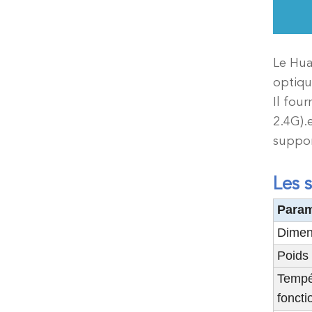
Le Hua
optiqu
Il fou
2.4G).
suppor
Les 
Param
Dimen
Poids 
Tempé
fonct