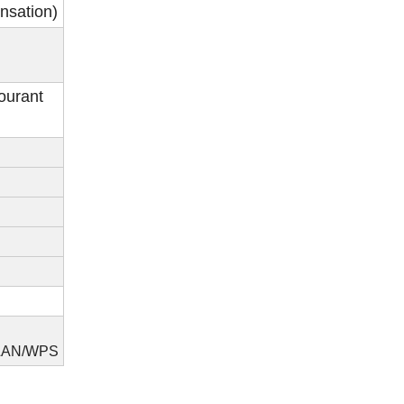
nsation)
ourant
LAN/WPS