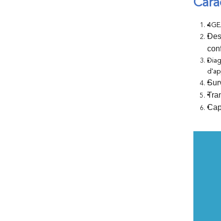
Cara
4GE
Des
conf
Diag
d'ap
Surv
Tra
Cap