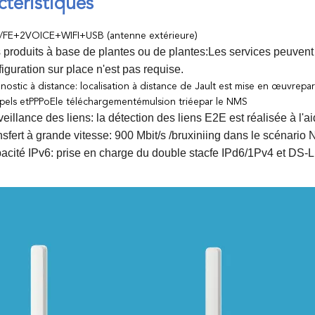
ctéristiques
/FE+2VOICE+WIFI+USB (antenne extérieure)
 produits à base de plantes ou de plantes
:
Les services peuvent 
iguration sur place n'est pas requise.
nostic à distance: localisation à distance de Jault est mise en œuvre
par
pels et
PPPoE
le téléchargement
émulsion triée
par le NMS
eillance des liens: la détection des liens E2E est réalisée à l'
nsfert à grande vitesse: 900 Mbit/s /bruxiniing dans le scénario
acité IPv6: prise en charge du double stacfe IPd6/1Pv4 et DS-L