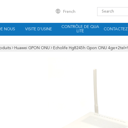
French
CONTRÔLE DE QUA
DE NOUS
VISITE D'USINE
CONTACTEZ
LITÉ
oduits
Huawei GPON ONU
Echolife Hg8245h Gpon ONU 4ge+2tel+Wi