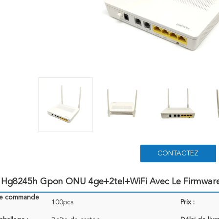
CONTACTEZ
e Hg8245h Gpon ONU 4ge+2tel+WiFi Avec Le Firmware
de commande
100pcs
Prix :