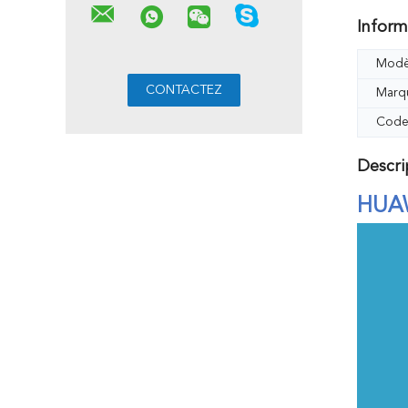
Inform
Modè
Marq
Code
Descri
HUA