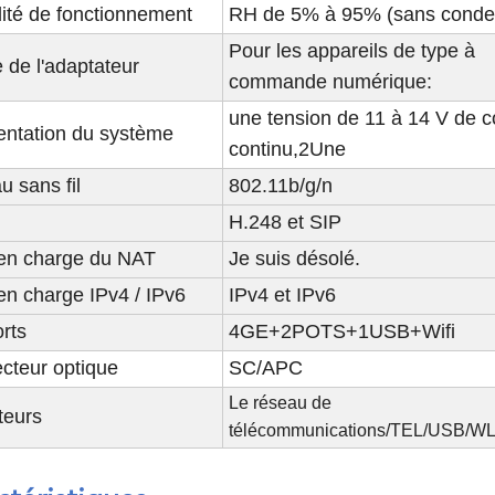
ité de fonctionnement
RH de 5% à 95% (sans conde
Pour les appareils de type à
 de l'adaptateur
commande numérique:
une tension de 11 à 14 V de c
entation du système
continu,
2
Une
 sans fil
802.11b/g/n
H.248 et SIP
 en charge du NAT
Je suis désolé.
en charge IPv4 / IPv6
IPv4 et IPv6
rts
4GE+2POTS+1USB
+
Wifi
cteur optique
SC/APC
Le réseau de
teurs
télécommunications
/TEL/USB/W