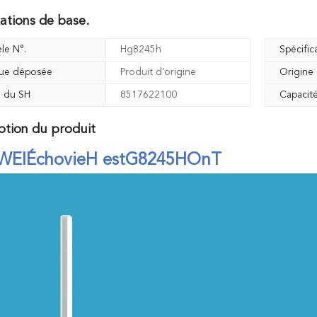
ations de base.
le N°.
Hg8245h
Spécific
ue déposée
Produit d'origine
Origine
 du SH
8517622100
Capacit
ption du produit
WEI
Échovie
H est
G
8245H
OnT