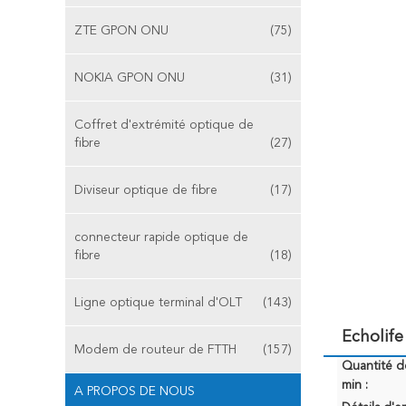
ZTE GPON ONU
(75)
NOKIA GPON ONU
(31)
Coffret d'extrémité optique de
fibre
(27)
Diviseur optique de fibre
(17)
connecteur rapide optique de
fibre
(18)
Ligne optique terminal d'OLT
(143)
Echolif
Modem de routeur de FTTH
(157)
Quantité 
min :
A PROPOS DE NOUS