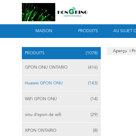
MAISON
PRODUITS
AU SUJET 
Aperçu
Pr
PRODUITS
(1078)
GPON ONU ONTARIO
(416)
Huawei GPON ONU
(143)
WiFi GPON ONU
(14)
onu d'epon de wifi
(29)
XPON ONTARIO
(8)