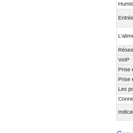
Humid
Entrée
L'alim
Réseau
VoIP
Prise
Prise 
Les po
Conne
Indica