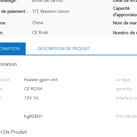
mballage :
Boîte de carton
Délai de livr
Capacité
 de paiement :
T/T, Western Union
d'approvisi
Chine
ine:
Nom de mar
CE Rosh
n:
Numéro de 
NFOMATION
DESCRIPTION DE PRODUIT
fomation
duit:
Huawei gpon ont
Le type:
n:
CE ROSH
garantie:
n
12V 1A
Interface 
hg8245H
Pom Model
n De Produit