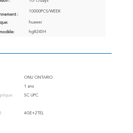
aison :
10-15days
10000PCS/WEEK
onnement :
huawei
que:
hg8245H
modèle:
ONU ONTARIO
1 ans
optique:
SC UPC
:
4GE+2TEL