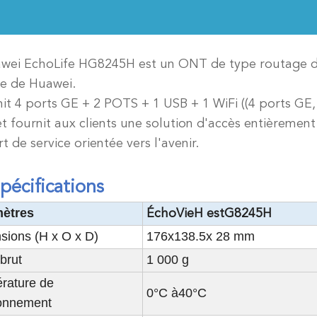
wei EchoLife HG8245H est un ONT de type routage da
e de Huawei.
rnit 4 ports GE + 2 POTS + 1 USB + 1 WiFi ((4 ports GE
et fournit aux clients une solution d'accès entièremen
t de service orientée vers l'avenir.
spécifications
ètres
ÉchoVie
H est
G
8245H
sions (H x O x D)
176
x
138.5
x 28 mm
brut
1 000 g
rature de
0°C à
4
0°C
ionnement