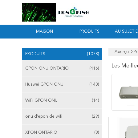
MAISON
PRODUITS
AU SUJET 
Aperçu
Pr
PRODUITS
(1078)
Les Meille
GPON ONU ONTARIO
(416)
Huawei GPON ONU
(143)
WiFi GPON ONU
(14)
onu d'epon de wifi
(29)
XPON ONTARIO
(8)