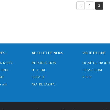
eau 1GE
Optique De Sc/UPC De
<
1
2
RPA
IES
AU SUJET DE NOUS
VISITE D'USINE
NTARIO
INTRUDUCTION
LIGNE DE PRODU
 ONU
HISTOIRE
OEM / ODM
NU
SERVICE
R & D
 wifi
NOTRE ÉQUIPE