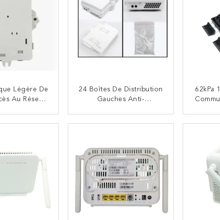
ique Légère De
24 Boîtes De Distribution
62kPa 
ccès Au Réseau
Gauches Anti-
Commun
t D'extrémité
Vieillissement De Diviseur
De Dis
De 4 De Noyaux
De Boîte D'arrêt De Fibre
Extérie
NTACTEZ
CONTACTEZ
 De PC
Le D