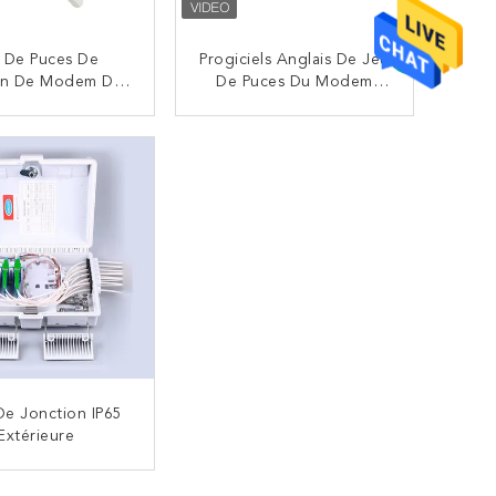
 De Puces De
Progiciels Anglais De Jeu
con De Modem De
De Puces Du Modem
425-MA GEPON
AN5506-01A 1GE
io NOKIA GPON
Hisilicon De Fiberhome
CONTACTEZ
CONTACTEZ
GE 1POTS WIFI
GPON Ontario
De Jonction IP65
Extérieure
CONTACTEZ