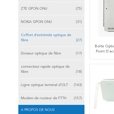
ZTE GPON ONU
(75)
NOKIA GPON ONU
(31)
Coffret d'extrémité optique de
fibre
(27)
Boîte Opt
Point D'a
Diviseur optique de fibre
(17)
De Coffre
De Fibre 
CO
connecteur rapide optique de
ABS
fibre
(18)
Ligne optique terminal d'OLT
(143)
Modem de routeur de FTTH
(157)
A PROPOS DE NOUS