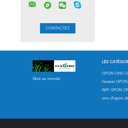
Rés
LES CATÉGOR
GPON ONU O
fibre au monde
Huawei GPON
WiFi GPON O
onu d'epon de