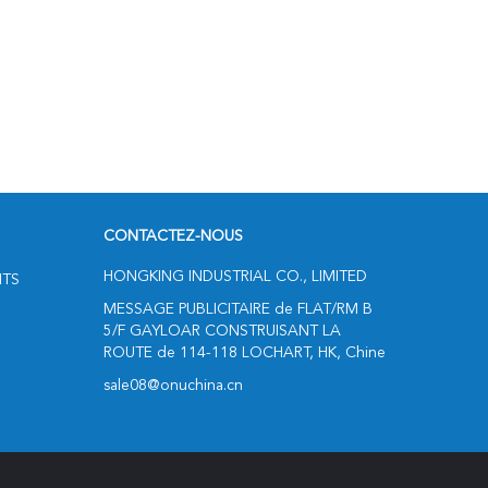
CONTACTEZ-NOUS
HONGKING INDUSTRIAL CO., LIMITED
ITS
MESSAGE PUBLICITAIRE de FLAT/RM B
5/F GAYLOAR CONSTRUISANT LA
ROUTE de 114-118 LOCHART, HK, Chine
sale08@onuchina.cn