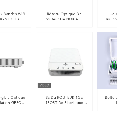
ux Bandes WIFI
Réseau Optique De
Jeu
4G 5.8G De G-
Routeur De NOKIA G-
Hisili
 G-2425G-A
1425-MA GPON ONU
G-1
NU Ontario
Ontario 2.4G 5G Wifi
Ontar
NTACTEZ
CONTACTEZ
4GE
ONU 4
nglais Optique
Sc Du ROUTEUR 1GE
Boîte 
allation GEPON
1PORT De Fiberhome
 Fiberhome
AN5506-01A ONU
1A D'unité Du
Ontario/connecteur
NTACTEZ
CONTACTEZ