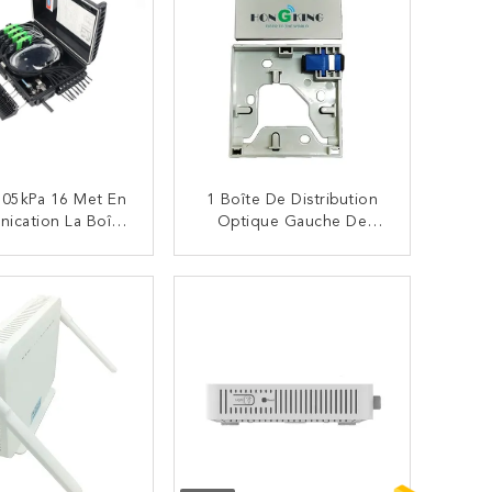
105kPa 16 Met En
1 Boîte De Distribution
ication La Boîte
Optique Gauche De
tribution Optique
Diviseur De Fibre De
ure De Fibre Avec
Boîte De Réseau De
CONTACTEZ
CONTACTEZ
iviseur De PLC
FTTH Access